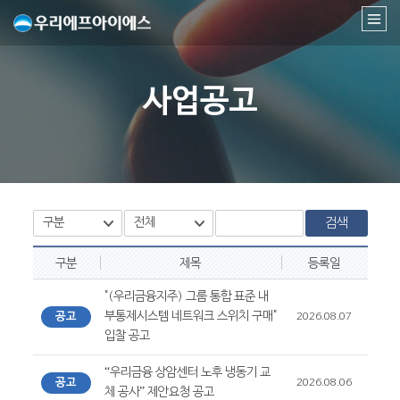
사업공고
검색
구분
제목
등록일
"(우리금융지주) 그룹 통합 표준 내
부통제시스템 네트워크 스위치 구매"
공고
2026.08.07
입찰 공고
“우리금융 상암센터 노후 냉동기 교
공고
2026.08.06
체 공사” 제안요청 공고