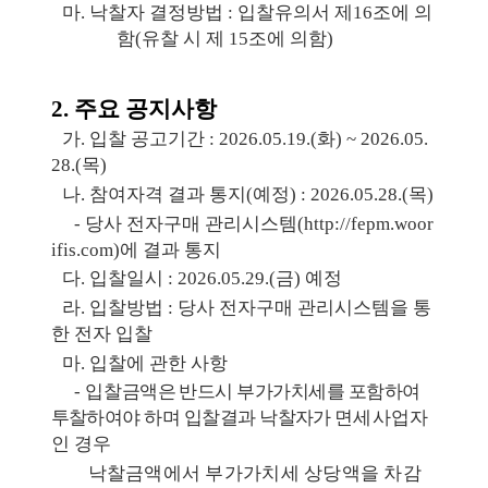
​마
.
낙찰자 결정방법
:
입찰유의서 제
16
조에 의
함
(
유찰 시 제
15
조에 의함
)
2.
주요 공지사항
​가
.
입찰 공고기간
:
2026.05.19.(
화
) ~ 2026.05.
28.(
목
)
​나
.
참여자격 결과 통지
(
예정
) :
2026.05.28.(
목
)
​-
당사 전자구매 관리시스템
(
http://fepm.woor
ifis.com)
에 결과 통지
​다
.
입찰일시
:
2026.05.29.(
금
)
예정
​라
.
입찰방법
:
당사 전자구매 관리시스템을 통
한 전자 입찰
​마
.
입찰에 관한 사항
​-
입
찰금액은 반드시 부가가치세를 포함하여
투찰하여야 하며
입찰결과 낙찰자가
면
세사업자
인 경우
낙찰금액에서 부가가치세 상당액을 차감