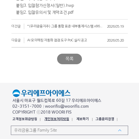
붙임3. 입찰참가신청서(일반).hwp
붙임2. 입찰유의서 및 계약조건.pdf
이전글
“(우리금융지주) 그룹 통합 표준 내부통제시스템 x86서버 구매대행” 입찰 공고
2026.05.19
다음글
AI 모의해킹 자동화 점검 도구 PoC 실시 공고
2026.05.20
목록
서울시 마포구 월드컵북로 60길 17 우리에프아이에스
02-3151-7000
woorifis@woorifis.com
COPYRIGHT
ⓒ
2018 WOORI FIS
고객정보취급방침
개인정보처리방침
제보하기
그룹윤리경영
우리금융그룹 Family Site