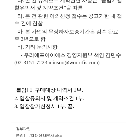
​다
.
본 건 유지보수 계약관련 사항은
“
붙임
2.
입
찰유의서 및 계약조건
”
을 따름
​라
.
본 건 관련 이의신청 접수는 공고기한 내 접
수 건에 한함
​마
.
본 사업의 무상하자보증기간은 검수 완료
후
3
년
으로 함
​바
.
기타 문의사항
​-
우리에프아이에스 경영지원부 책임 김민수
(02-3151-7223 minsoo@woorifis.com)
[
붙임
] 1.
구매대상 내역서
1
부
.
2.
입찰유의서 및 계약조건
1
부
.
3.
입찰참가신청서
1
부
.
끝
.
첨부파일:
붙임1. 구매대상 내역서.xlsx