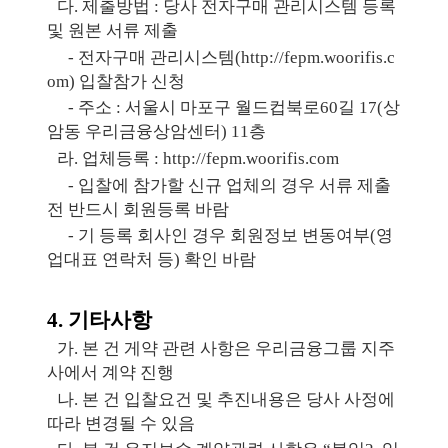
​다
.
제출방법
:
당사 전자구매 관리시스템 등록
및 원본 서류 제출
​-
전자구매 관리시스템
(
http://fepm.woorifis.c
om)
입찰참가 신청
​-
주소
:
서울시 마포구 월드컵북로
60
길
17(
상
암동
우리금융상암센터
) 11
층
​라
.
업체등록
:
http://fepm.woorifis.com
​-
입찰에 참가할 신규 업체의 경우 서류 제출
전 반드시 회원등록 바람
​-
기 등록 회사인 경우 회원정보 변동여부
(
영
업대표 연락처 등
)
확인 바람
4.
기타사항
​가
.
본 건 게약 관련 사항은 우리금융그룹 지주
사에서 계약 진행
​나
.
본 건 입찰요건 및 추진내용은 당사 사정에
따라 변경될 수 있음