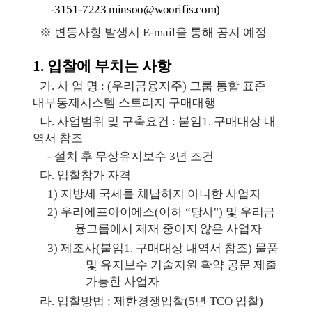
-3151-7223 minsoo
@
woorifis.com
)
​※
변동사항 발생시
E-mail
을 통해 공지 예정
1.
입찰에 부치는 사항
​가
.
사 업 명
:
(
우리금융지주
)
그룹 통합 표준
내부통제시스템 스토리지 구매대행
​나
.
사업범위 및 구축요건
:
붙임
1.
구매대상 내
역서 참조
​-
설치 후 무상유지보수
3
년
조건
​다
.
입찰참가 자격
​1)
지방세
국세를 체납하지 아니한 사업자
​2)
우
리에프아이에스
(
이하
“
당사
")
및 우리금
융그룹에서 제재 중이지 않은 사업자
​3)
제조사
(
붙임
1.
구매대상 내역서 참조
)
물품
및 유지보수 기술지원 확약 공문 제출
가능한 사업자
​라
.
입찰방법
:
제한경쟁입찰
(5
년
TCO
입찰
)