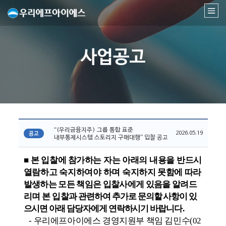
사업공고
“(우리금융지주) 그룹 통합 표준
2026.05.19
공고
내부통제시스템 스토리지 구매대행” 입찰 공고
■
본
입찰
에 참가
하는 자는 아래의 내용을 반드시
열람하고 숙지하여야 하며
숙
지하지 못함에 따라
발
생하는 모든 책임은 입찰사에게 있음을 알려드
리며
본 입찰
과 관련하여 추가로 문의할 사항이 있
으시면 아래 담당자에게 연락하시기 바랍
니다
.
-
우리에프아이에스 경영지원부 책임 김민수
(02