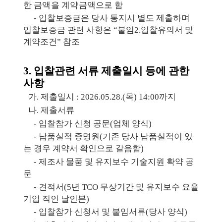
한 금액을 계약
금액으로 함
​-
입찰보증금은 당사 통지시 별도 제출하며
입찰보증금 관련 사항은
“
붙임
2.
입찰유의서 및
계약조건
”
참조
3.
입찰관련 서류 제출일시 등에 관한
사항
​가
.
제출일시
:
2026.05.28.(
목
) 14:00
까지
​나
.
제출서류
​-
입찰참가 신청 공문
(
업체 양식
)
​-
납품실적 증명원
(
기존 당사 납품실적이 있
는 경우 계약서 확인으로 갈음함
)
​-
제조사 물품 및 유지보수 기술지원 확약 공
문
​-
견적서
(5
년
TCO
무상기간 및 유지보수 요율
기입
직인 날인본
)
​-
입찰참가 신청서 및 붙임서류
(
당사 양식
)