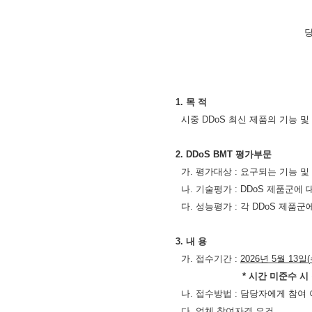
1.
목 적
시중
DDoS
최신 제품의 기능 및
2. DDoS BMT
평가부문
가
.
평가대상
:
요구되는 기능 및
나
.
기술평가
: DDoS
제품군에 
다
.
성능평가
:
각
DDoS
제품군
3.
내 용
가
.
접수기간
:
2026
년
5
월
13
일
(
*
시간 미준수 시
나
.
접수방법
:
담당자에게 참여 
다
.
업체 참여자격 요건