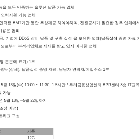
기능을 모두 만족하는 솔루션 납품 가능 업체
 인력지원 가능 업체
인력은
BMT
기간 동안 무상제공 하여야
하며
,
전원공사가 필요한 경우 업체에서
 비용은 협의
공
,
기업에
DDoS
장비 납품 및 구축 실적 을 보유한 업체
(
납품실적 증명 자료 
으로부터 부적격업체로 제재를 받고 있지 아니한 업체
명 본문에 표기
) 1
부
사양서
(
상세
),
납품실적 증명 자료
,
담당자 연락처
/
메일주소
1
부
년
5
월
13
일
(
수
) 10:00 ~ 11:30, 1.5
시간 /
우리금융상암센터
BPR
센터
3
층
IT
교
석 가능
년
5
월
18
일
∼
5
월
22
일까지
 조정 예정
)
트워크 구성
t
기준
12G