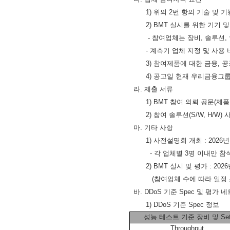
1)
위의
2
번 항의 기술 및 
2) BMT
실시를 위한 기기 및
-
참여업체는 장비
,
솔루션
,
-
계측기 업체 지정 및 사용
3)
참여제품에 대한 금융
,
공
4)
공고일 현재 우리금융그룹
라
.
제출 서류
1) BMT
참여 의뢰 공문
(
제품
2)
참여 솔루션
(S/W, H/W)
마
.
기타 사항
1)
사전설명회 개최
: 2026
-
각 업체별
3
명 이내만 참
2) BMT
실시 및 평가
: 2026
(
참여업체 수에 따라 일정
바
. DDoS
기준
Spec
및 평가 네
1) DDoS
기준
Spec
정보
성능 테스트 기준 장비 및
Se
Throughput