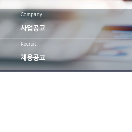
Company
사업공고
Recruit
채용공고
서울시 마포구 월드컵북로 60길 17 우리에프아이에스
woorifis@woorifis.com
02-3151-7000
ⓒ
COPYRIGHT
2018 WOORI FIS
고객정보취급방침
개인정보처리방침
제보하기
그룹윤리경영
우리금융그룹 Family Site